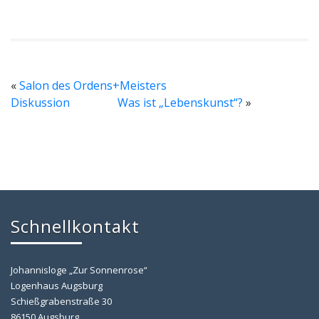
«
Salon des Ordens+Meisters
Diskussion
Was ist „Lebenskunst“?
»
Schnellkontakt
Johannisloge „Zur Sonnenrose“
Logenhaus Augsburg
Schießgrabenstraße 30
86150 Augsburg