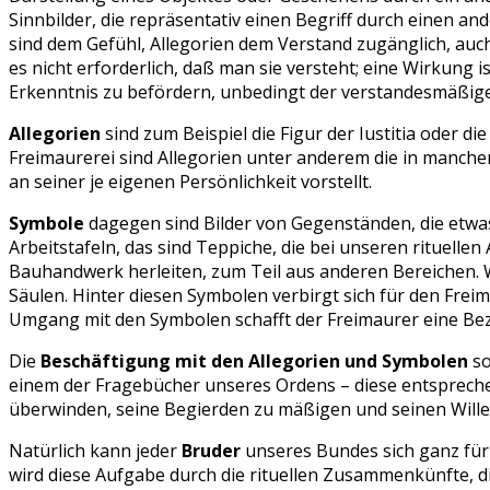
Sinnbilder, die repräsentativ einen Begriff durch einen a
sind dem Gefühl, Allegorien dem Verstand zugänglich, au
es nicht erforderlich, daß man sie versteht; eine Wirkung 
Erkenntnis zu befördern, unbedingt der verstandesmäßig
Allegorien
sind zum Beispiel die Figur der Iustitia oder d
Freimaurerei sind Allegorien unter anderem die in manch
an seiner je eigenen Persönlichkeit vorstellt.
Symbole
dagegen sind Bilder von Gegenständen, die etwas
Arbeitstafeln, das sind Teppiche, die bei unseren rituell
Bauhandwerk herleiten, zum Teil aus anderen Bereichen. 
Säulen. Hinter diesen Symbolen verbirgt sich für den Freim
Umgang mit den Symbolen schafft der Freimaurer eine Bez
Die
Beschäftigung mit den Allegorien und Symbolen
so
einem der Fragebücher unseres Ordens – diese entsprechen
überwinden, seine Begierden zu mäßigen und seinen Wille
Natürlich kann jeder
Bruder
unseres Bundes sich ganz für s
wird diese Aufgabe durch die rituellen Zusammenkünfte, d