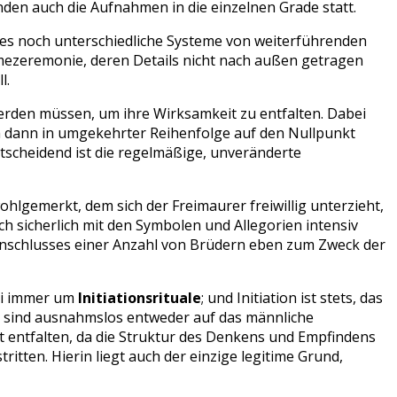
nden auch die Aufnahmen in die einzelnen Grade statt.
 es noch unterschiedliche Systeme von weiterführenden
hmezeremonie, deren Details nicht nach außen getragen
l.
werden müssen, um ihre Wirksamkeit zu entfalten. Dabei
um dann in umgekehrter Reihenfolge auf den Nullpunkt
tscheidend ist die regelmäßige, unveränderte
lgemerkt, dem sich der Freimaurer freiwillig unterzieht,
h sicherlich mit den Symbolen und Allegorien intensiv
enschlusses einer Anzahl von Brüdern eben zum Zweck der
bei immer um
Initiationsrituale
; und Initiation ist stets, das
ole sind ausnahmslos entweder auf das männliche
t entfalten, da die Struktur des Denkens und Empfindens
itten. Hierin liegt auch der einzige legitime Grund,