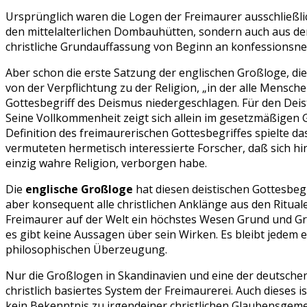
Ursprünglich waren die Logen der Freimaurer ausschließlic
den mittelalterlichen Dombauhütten, sondern auch aus dem 
christliche Grundauffassung von Beginn an konfessionsneu
Aber schon die erste Satzung der englischen Großloge, di
von der Verpflichtung zu der Religion, „in der alle Mensch
Gottesbegriff des Deismus niedergeschlagen. Für den Deiste
Seine Vollkommenheit zeigt sich allein im gesetzmäßigen 
Definition des freimaurerischen Gottesbegriffes spielte d
vermuteten hermetisch interessierte Forscher, daß sich hi
einzig wahre Religion, verborgen habe.
Die
englische Großloge
hat diesen deistischen Gottesbegr
aber konsequent alle christlichen Anklänge aus den Rituale
Freimaurer auf der Welt ein höchstes Wesen Grund und Gru
es gibt keine Aussagen über sein Wirken. Es bleibt jedem
philosophischen Überzeugung.
Nur die Großlogen in Skandinavien und eine der deutschen
christlich basiertes System der Freimaurerei. Auch dieses 
kein Bekenntnis zu irgendeiner christlichen Glaubensgemei