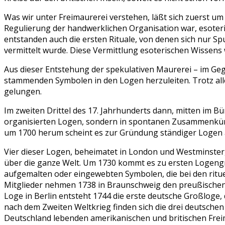
Was wir unter Freimaurerei verstehen, läßt sich zuerst um
Regulierung der handwerklichen Organisation war, esote
entstanden auch die ersten Rituale, von denen sich nur 
vermittelt wurde. Diese Vermittlung esoterischen Wissens 
Aus dieser Entstehung der spekulativen Maurerei – im Ge
stammenden Symbolen in den Logen herzuleiten. Trotz alle
gelungen.
Im zweiten Drittel des 17. Jahrhunderts dann, mitten im 
organisierten Logen, sondern in spontanen Zusammenkünft
um 1700 herum scheint es zur Gründung ständiger Logen
Vier dieser Logen, beheimatet in London und Westminster,
über die ganze Welt. Um 1730 kommt es zu ersten Logengrü
aufgemalten oder eingewebten Symbolen, die bei den rituel
Mitglieder nehmen 1738 in Braunschweig den preußischen 
Loge in Berlin entsteht 1744 die erste deutsche Großloge, d
nach dem Zweiten Weltkrieg finden sich die drei deutsche
Deutschland lebenden amerikanischen und britischen Fre