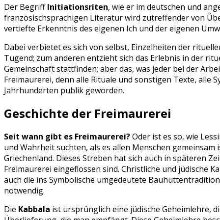
Der Begriff
Initiationsriten
, wie er im deutschen und ang
französischsprachigen Literatur wird zutreffender von Üb
vertiefte Erkenntnis des eigenen Ich und der eigenen Umwe
Dabei verbietet es sich von selbst, Einzelheiten der ritu
Tugend; zum anderen entzieht sich das Erlebnis in der ritue
Gemeinschaft stattfinden; aber das, was jeder bei der Arbeit
Freimaurerei, denn alle Rituale und sonstigen Texte, all
Jahrhunderten publik geworden.
Geschichte der Freimaurerei
Seit wann gibt es Freimaurerei?
Oder ist es so, wie Less
und Wahrheit suchten, als es allen Menschen gemeinsam i
Griechenland. Dieses Streben hat sich auch in späteren Ze
Freimaurerei eingeflossen sind. Christliche und jüdische 
auch die ins Symbolische umgedeutete Bauhüttentradition.
notwendig.
Die
Kabbala
ist ursprünglich eine jüdische Geheimlehre, 