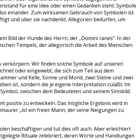
egenstand für eine Idee oder einen Gedanken steht. Symbole
 also einander. Zum wirksamen Gebrauch von Symbolen ist
ftigt und über sie nachdenkt. Allegorien bedürfen, um
dem Bild der Hunde des Herrn, der „Domini canes“. In der
schen Tempels, der allegorisch die Arbeit des Menschen
s verkörpern. Wir finden solche Symbole auf unseren
ichnet oder eingewebt, die sich zum Teil aus dem
Hammer und Kelle, Sonne und Mond, zwei Steine und zwei
ben ist, sondern die je eigene Interpretation zuläßt. Im
 Symbol, zwischen dem Bedeuteten und seinem Sinnbild.
it positiv zu entwickeln. Das mögliche Ergebnis wird in
maurer „ist ein freier Mann, der seine Neigungen zu
len beschäftigen und tut dies oft auch. Aber erleichtert
stgelegte Rituale zelebriert, deren Worte und Handlungen