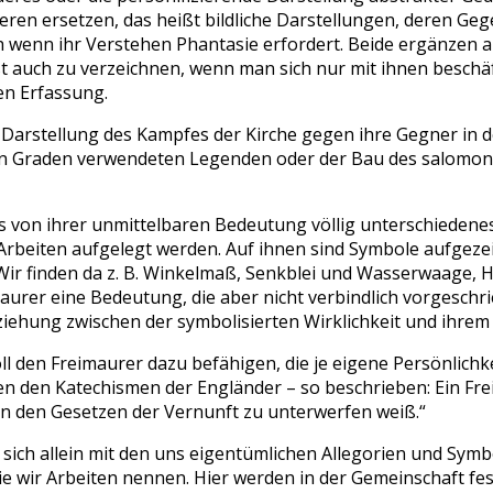
nderen ersetzen, das heißt bildliche Darstellungen, deren G
ch wenn ihr Verstehen Phantasie erfordert. Beide ergänzen
ist auch zu verzeichnen, wenn man sich nur mit ihnen beschä
en Erfassung.
ie Darstellung des Kampfes der Kirche gegen ihre Gegner in 
en Graden verwendeten Legenden oder der Bau des salomoni
 von ihrer unmittelbaren Bedeutung völlig unterschiedene
en Arbeiten aufgelegt werden. Auf ihnen sind Symbole aufgeze
Wir finden da z. B. Winkelmaß, Senkblei und Wasserwaage, 
aurer eine Bedeutung, die aber nicht verbindlich vorgeschrie
iehung zwischen der symbolisierten Wirklichkeit und ihrem
ll den Freimaurer dazu befähigen, die je eigene Persönlichke
 den Katechismen der Engländer – so beschrieben: Ein Frei
n den Gesetzen der Vernunft zu unterwerfen weiß.“
ich allein mit den uns eigentümlichen Allegorien und Symbo
ie wir Arbeiten nennen. Hier werden in der Gemeinschaft fe