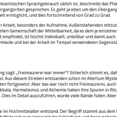
elsächsischen Sprachgebrauch üblich ist, beschreibt das P
ergangsriten gesprochen. Es geht ja eben um den Übergang v
lt ermöglicht, und dies fortschreitend von Grad zu Grad.
ellen Arbeit, besonders der Aufnahme, Außenstehenden mitzut
llen Gemeinschaft der Mitteilbarkeit, da es dem je einzelnen
 empfindet, ist höchst individuell, unteilbar und damit auch 
e Symbole und bei der Arbeit im Tempel verwendeten Gegenst
ing sagt: „Freimaurerei war immer“? Sicherlich stimmt es, da
st. Aus diesem Streben entstanden schon im Altertum Myst
iten fortgesetzt. Aber das war noch nicht Freimaurerei, au
Kabbala, Hermetismus und Alchemie haben ihre Spuren in Rit
 Dies im Detail auszuführen, würde viele Bände füllen. Ab
die im Hochmittelalter entstand. Der Begriff stammt aus de