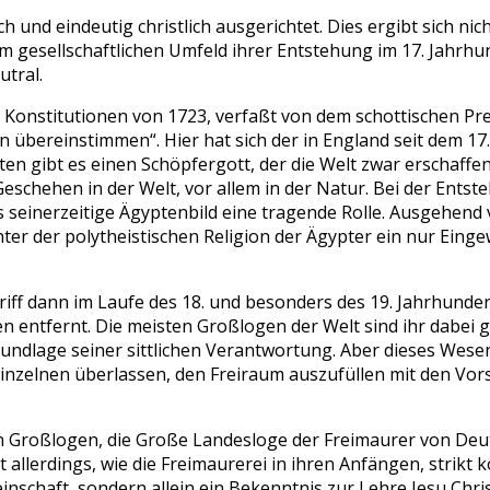
h und eindeutig christlich ausgerichtet. Dies ergibt sich n
gesellschaftlichen Umfeld ihrer Entstehung im 17. Jahrhund
tral.
e Konstitutionen von 1723, verfaßt von dem schottischen Pr
en übereinstimmen“. Hier hat sich der in England seit dem 17
n gibt es einen Schöpfergott, der die Welt zwar erschaffen h
Geschehen in der Welt, vor allem in der Natur. Bei der Ent
as seinerzeitige Ägyptenbild eine tragende Rolle. Ausgehend
nter der polytheistischen Religion der Ägypter ein nur Ein
iff dann im Laufe des 18. und besonders des 19. Jahrhunder
n entfernt. Die meisten Großlogen der Welt sind ihr dabei g
ndlage seiner sittlichen Verantwortung. Aber dieses Wesen
 einzelnen überlassen, den Freiraum auszufüllen mit den Vor
 Großlogen, die Große Landesloge der Freimaurer von Deutsc
ist allerdings, wie die Freimaurerei in ihren Anfängen, stri
nschaft, sondern allein ein Bekenntnis zur Lehre Jesu Chri