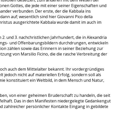
mnisvollen Gesetzen, zum anderen mit dem Wesen der
onen Gottes, die jede mit einer seiner Eigenschaften und
ander verbunden. Der erste, der die Kabbala ins
dann auf; wesentlich sind hier Giovanni Pico della
Christus ausgerichtete Kabbala wurde damit im auch im
 und 3. nachchristlichen Jahrhundert, die in Alexandria
ungs- und Offenbarungsbildern durchdrungen, entwickeln
on zählen sowie das Erinnern in seiner Beziehung zur
zung von Marsilio Ficino, die die rasche Verbreitung der
doch auch dem Mittelalter bekannt. Ihr vordergründiges
t jedoch nicht auf materiellen Erfolg, sondern soll als
ie konstituiert ein Weltbild, in dem Mensch und Natur,
n, von einer geheimen Bruderschaft zu handeln, die seit
eifelhaft. Das in den Manifesten niedergelegte Gedankengut
d zahlreicher persönlicher Kontakte Eingang in gebildete