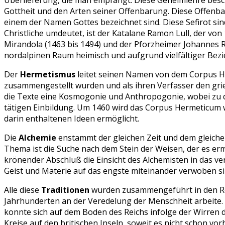
Überlieferung, die man empfängt. Diese Geheimlehre besc
Gottheit und den Arten seiner Offenbarung. Diese Offenbar
einem der Namen Gottes bezeichnet sind. Diese Sefirot sin
Christliche umdeutet, ist der Katalane Ramon Lull, der von
Mirandola (1463 bis 1494) und der Pforzheimer Johannes Re
nordalpinen Raum heimisch und aufgrund vielfältiger Bezi
Der
Hermetismus
leitet seinen Namen von dem Corpus Her
zusammengestellt wurden und als ihren Verfasser den gr
die Texte eine Kosmogonie und Anthropogonie, wobei zu d
tätigen Einbildung. Um 1460 wird das Corpus Hermeticum wi
darin enthaltenen Ideen ermöglicht.
Die
Alchemie
enstammt der gleichen Zeit und dem gleichen
Thema ist die Suche nach dem Stein der Weisen, der es ermög
krönender Abschluß die Einsicht des Alchemisten in das v
Geist und Materie auf das engste miteinander verwoben si
Alle diese
Traditionen
wurden zusammengeführt in den Ros
Jahrhunderten an der Veredelung der Menschheit arbeite. O
konnte sich auf dem Boden des Reichs infolge der Wirren d
Kreise auf den britischen Inseln, soweit es nicht schon vor