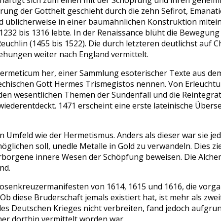
häftigt sich zum einen mit der Schöpfung und ihren gehei
ung der Gottheit geschieht durch die zehn Sefirot, Emanati
d üblicherweise in einer baumähnlichen Konstruktion mitein
 1232 bis 1316 lebte. In der Renaissance blüht die Bewegung 
uchlin (1455 bis 1522). Die durch letzteren deutlichst auf 
ehungen weiter nach England vermittelt.
meticum her, einer Sammlung esoterischer Texte aus dem 2.
iechischen Gott Hermes Trismegistos nennen. Von Erleucht
en wesentlichen Themen der Sündenfall und die Reintegrati
ederentdeckt. 1471 erscheint eine erste lateinische Überset
 Umfeld wie der Hermetismus. Anders als dieser war sie je
lichen soll, unedle Metalle in Gold zu verwandeln. Dies ziel
erborgene innere Wesen der Schöpfung beweisen. Die Alchem
nd.
enkreuzermanifesten von 1614, 1615 und 1616, die vorgabe
b diese Bruderschaft jemals existiert hat, ist mehr als zw
es Deutschen Krieges nicht verbreiten, fand jedoch aufgrun
her dorthin vermittelt worden war.