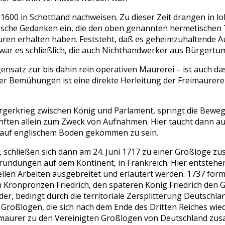
 1600 in Schottland nachweisen. Zu dieser Zeit drangen in l
rische Gedanken ein, die den oben genannten hermetischen
Spuren erhalten haben. Feststeht, daß es geheimzuhaltende
war es schließlich, die auch Nichthandwerker aus Bürgertum
gensatz zur bis dahin rein operativen Maurerei – ist auc
r Bemühungen ist eine direkte Herleitung der Freimaurerei
Bürgerkrieg zwischen König und Parlament, springt die Bewe
en allein zum Zweck von Aufnahmen. Hier taucht dann auch
 auf englischem Boden gekommen zu sein.
 schließen sich dann am 24. Juni 1717 zu einer Großloge z
ndungen auf dem Kontinent, in Frankreich. Hier entstehen 
len Arbeiten ausgebreitet und erläutert werden. 1737 formi
Kronpronzen Friedrich, den späteren König Friedrich den 
er, bedingt durch die territoriale Zersplitterung Deutschlan
n Großlogen, die sich nach dem Ende des Dritten Reiches wi
imaurer zu den Vereinigten Großlogen von Deutschland zu