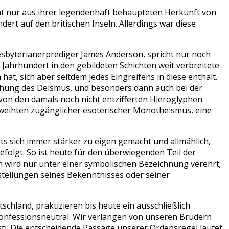
icht nur aus ihrer legendenhaft behaupteten Herkunft von
ert auf den britischen Inseln. Allerdings war diese
esbyterianerprediger James Anderson, spricht nur noch
. Jahrhundert in den gebildeten Schichten weit verbreitete
at, sich aber seitdem jedes Eingreifens in diese enthält.
stehung des Deismus, und besonders dann auch bei der
 von den damals noch nicht entzifferten Hieroglyphen
geweihten zugänglicher esoterischer Monotheismus, eine
ts sich immer stärker zu eigen gemacht und allmählich,
efolgt. So ist heute für den überwiegenden Teil der
 wird nur unter einer symbolischen Bezeichnung verehrt;
stellungen seines Bekenntnisses oder seiner
hland, praktizieren bis heute ein ausschließlich
kt konfessionsneutral. Wir verlangen von unseren Brüdern
sti. Die entscheidende Passage unserer Ordensregel lautet: