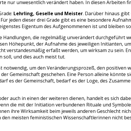
rte nur unwesentlich verändert haben. In diesen Arbeiten fi
Grade:
Lehrling, Geselle und Meister
. Darüber hinaus gibt
. Für jeden dieser drei Grade gibt es eine besondere Aufna
reigenstes Eigentum des Aufgenommenen ist und bleiben sol
liche Handlungen, die regelmäßig unverändert durchgeführt 
issen Höhepunkt, der Aufnahme des jeweiligen Initianten, 
cht verstandesmäßig erfaßt werden, um wirksam zu sein. En
oll, und dies auch meist tut.
st notwendig, um den Veränderungsprozeß, den positiven woh
 der Gemeinschaft geschehen. Eine Person alleine könnte sic
darf es der Gemeinschaft, bedarf es der Loge, des Zusamm
oder auch in einen der weiteren dienen, handelt es sich da
. Denn die mit der Initiation verbundenen Rituale und Symb
nnen ihre Wirksamkeit beim jeweils anderen Geschlecht nich
 den meisten feministischen Wissenschaftlerinnen nicht bestr