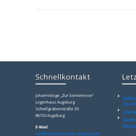
Schnellkontakt
Let
Johannisloge „Zur Sonnenrose“
Siebe
Logenhaus Augsburg
Ein W
Schießgrabenstraße 30
Liter
86150 Augsburg
Weihn
Neuj
E-Mail
vm@freimaurerorden-augsburg.de