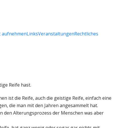
vm@freimaure
Freimaurer von Deutschland
t aufnehmen
Links
Veranstaltungen
Rechtliches
ige Reife hast.
n ist die Reife, auch die geistige Reife, einfach eine
en, die man mit den Jahren angesammelt hat.
an den Alterungsprozess der Menschen was aber
 Reife, hat ganz wenig oder sogar gar nichts mit