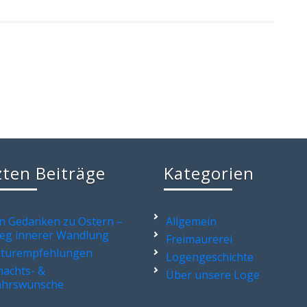
zten Beiträge
Kategorien
n Gedanken zu Ostern –
Allgemein
eg innerer Wandlung
Freimaurerei
aturempfehlungen
Logengeschichte
achts- &
Über unsere Loge
ahrswünsche