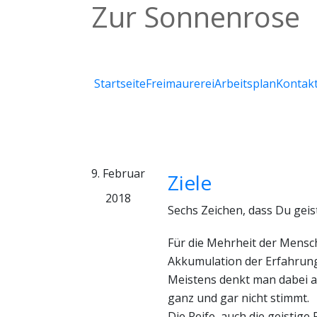
Zur Sonnenrose
Johannisloge der Großen Landesloge der 
Startseite
Freimaurerei
Arbeitsplan
Kontak
9. Februar
Ziele
2018
Sechs Zeichen, dass Du geist
Für die Mehrheit der Mensche
Akkumulation der Erfahrung
Meistens denkt man dabei 
ganz und gar nicht stimmt.
Die Reife, auch die geistige